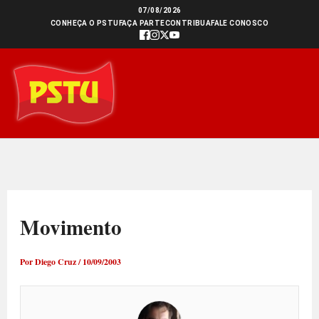
Ir
07/08/2026
CONHEÇA O PSTU
FAÇA PARTE
CONTRIBUA
FALE CONOSCO
para
o
conteúdo
Movimento
Por
Diego Cruz
/
10/09/2003