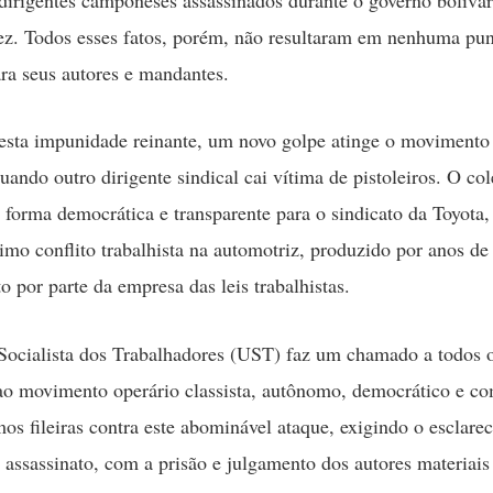
z. Todos esses fatos, porém, não resultaram em nenhuma pu
ra seus autores e mandantes.
sta impunidade reinante, um novo golpe atinge o movimento 
ando outro dirigente sindical cai vítima de pistoleiros. O co
de forma democrática e transparente para o sindicato da Toyota
ltimo conflito trabalhista na automotriz, produzido por anos de
 por parte da empresa das leis trabalhistas.
ocialista dos Trabalhadores (UST) faz um chamado a todos o
 ao movimento operário classista, autônomo, democrático e co
mos fileiras contra este abominável ataque, exigindo o esclare
 assassinato, com a prisão e julgamento dos autores materiais