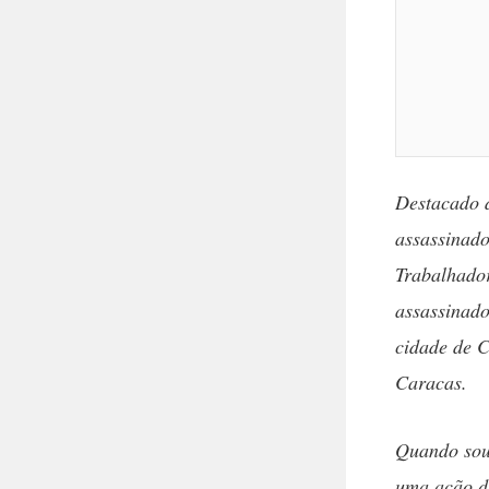
Destacado d
assassinado
Trabalhador
assassinado
cidade de C
Caracas.
Quando soub
uma ação de