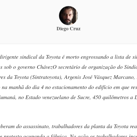
Diego Cruz
irigente sindical da Toyota é morto engrossando a lista de si
s sob o governo Chávez
O secretário de organização do Sindi
es da Toyota (Sintratoyota), Argenis José Vásquez Marcano, 
 na manhã do dia 4 no estacionamento do edifício em que res
umaná, no Estado venezuelano de Sucre, 450 quilômetros a L
eram do assassinato, trabalhadores da planta da Toyota re
 protesto ocupando a fábrica. Na ação os trabalhadores in