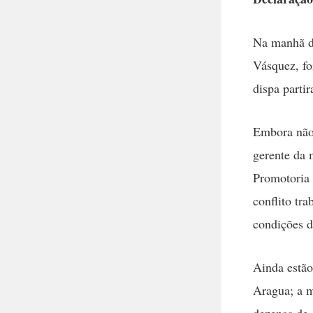
Na manhã de
Vásquez, fo
dispa parti
Embora não 
gerente da 
Promotoria 
conflito tr
condições de
Ainda estão 
Aragua; a m
dezenas de 