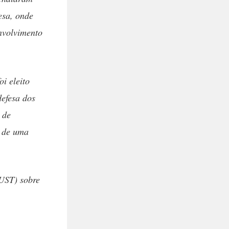
esa, onde
envolvimento
i eleito
defesa dos
 de
à de uma
(UST) sobre