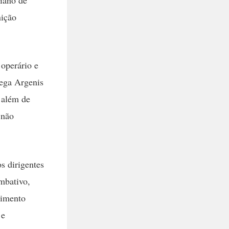
nição
operário e
lega Argenis
, além de
 não
s dirigentes
mbativo,
cimento
 e