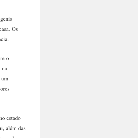
rgenis
casa. Os
cia.
re o
a na
e um
hores
 no estado
ui, além das
riano de