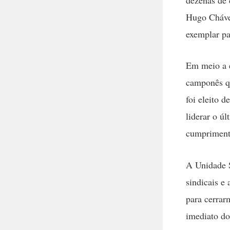
Hugo Cháve
exemplar pa
Em meio a e
camponês qu
foi eleito 
liderar o ú
cumprimento
A Unidade S
sindicais e
para cerrar
imediato do