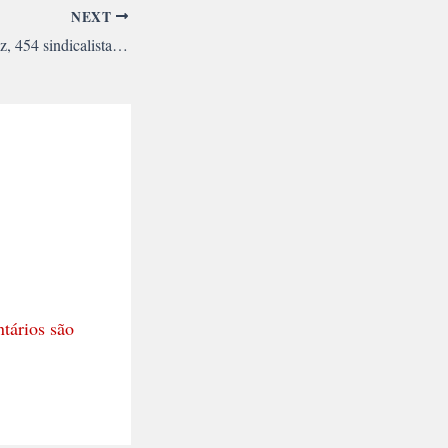
NEXT
Sob o governo Chávez, 454 sindicalista foram assassinados
tários são