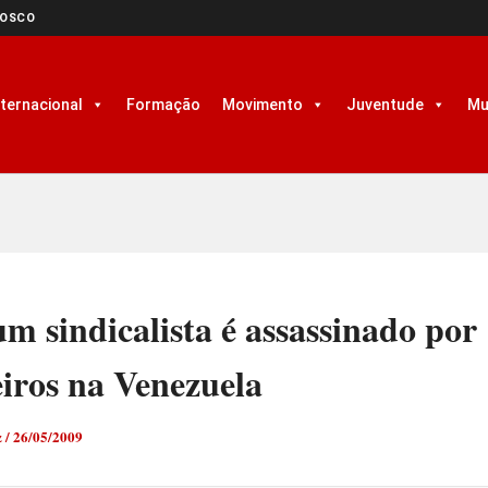
NOSCO
nternacional
Formação
Movimento
Juventude
Mu
m sindicalista é assassinado por
eiros na Venezuela
z
/
26/05/2009