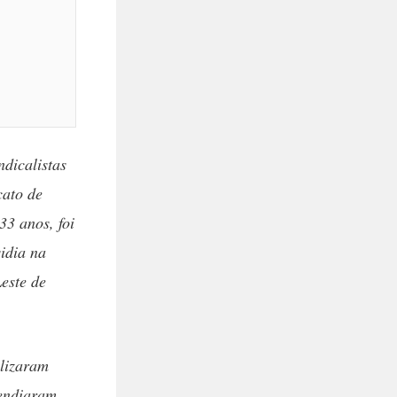
ndicalistas
cato de
33 anos, foi
idia na
este de
alizaram
cendiaram