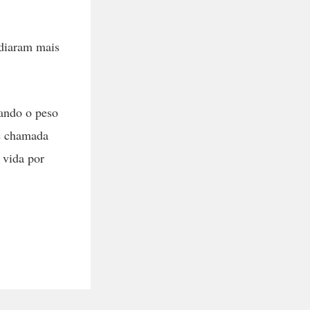
udiaram mais
tando o peso
é chamada
 vida por