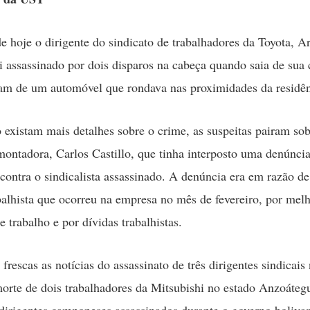
 hoje o dirigente do sindicato de trabalhadores da Toyota, A
i assassinado por dois disparos na cabeça quando saia de sua 
ram de um automóvel que rondava nas proximidades da residên
existam mais detalhes sobre o crime, as suspeitas pairam sob
montadora, Carlos Castillo, que tinha interposto uma denúnci
contra o sindicalista assassinado. A denúncia era em razão d
abalhista que ocorreu na empresa no mês de fevereiro, por mel
 trabalho e por dívidas trabalhistas.
frescas as notícias do assassinato de três dirigentes sindicais
orte de dois trabalhadores da Mitsubishi no estado Anzoáteg
dirigentes camponeses assassinados durante o governo boliva