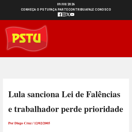
Ir
09/08/2026
CONHEÇA O PSTU
FAÇA PARTE
CONTRIBUA
FALE CONOSCO
para
o
conteúdo
Lula sanciona Lei de Falências
e trabalhador perde prioridade
Por
Diego Cruz
/
12/02/2005