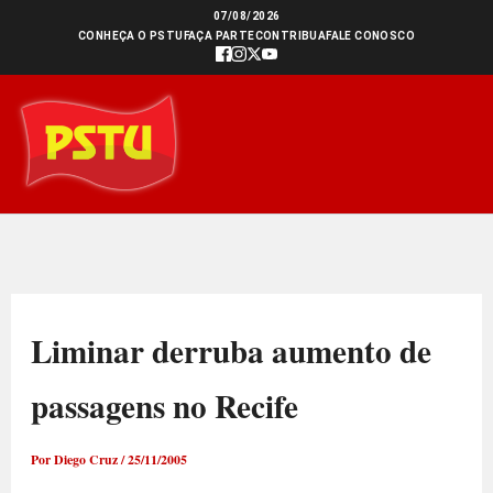
Ir
07/08/2026
CONHEÇA O PSTU
FAÇA PARTE
CONTRIBUA
FALE CONOSCO
para
o
conteúdo
Liminar derruba aumento de
passagens no Recife
Por
Diego Cruz
/
25/11/2005