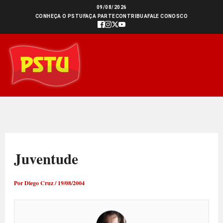
Ir
09/08/2026
CONHEÇA O PSTU
FAÇA PARTE
CONTRIBUA
FALE CONOSCO
para
o
conteúdo
Juventude
Por
Diego Cruz
/
19/08/2004