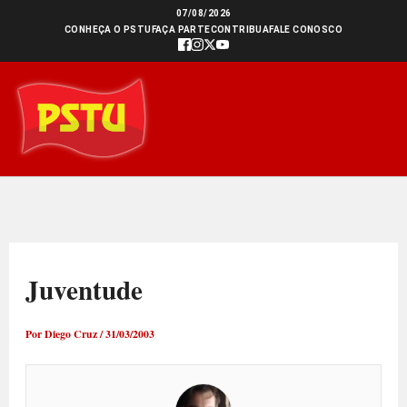
Ir
07/08/2026
CONHEÇA O PSTU
FAÇA PARTE
CONTRIBUA
FALE CONOSCO
para
o
conteúdo
Juventude
Por
Diego Cruz
/
31/03/2003