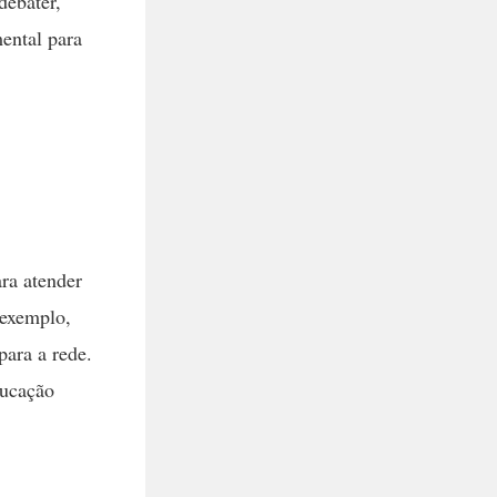
debater,
mental para
ra atender
 exemplo,
para a rede.
ducação