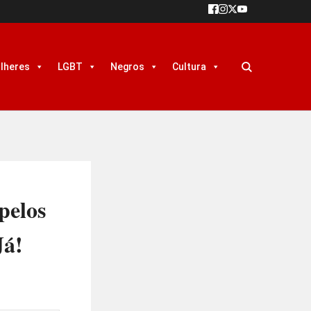
lheres
LGBT
Negros
Cultura
pelos
Já!