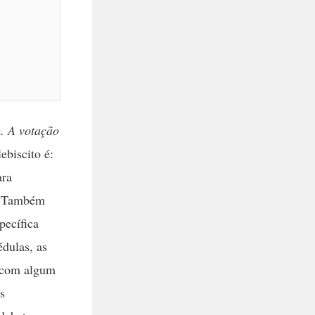
. A votação
ebiscito é:
ara
´. Também
pecífica
édulas, as
a com algum
s