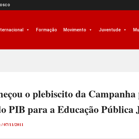
NOSCO
nternacional
Formação
Movimento
Juventude
Mu
meçou o plebiscito da Campanha 
o PIB para a Educação Pública 
z
/
07/11/2011