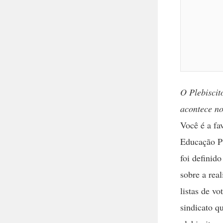
O Plebisci
acontece no
Você é a f
Educação Pú
foi definid
sobre a real
listas de v
sindicato q