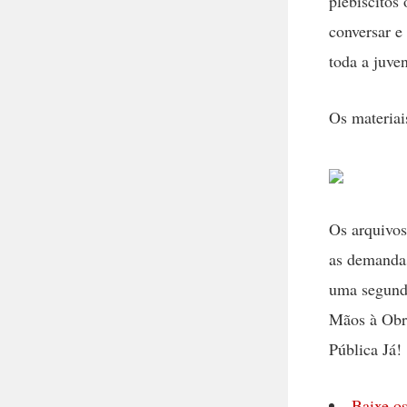
plebiscitos
conversar e 
toda a juve
Os materiai
Os arquivos
as demandas
uma segunda
Mãos à Obra
Pública Já!
Baixe os