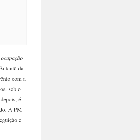
a ocupação
Butantã da
vênio com a
nos, sob o
depois, é
nado. A PM
seguição e