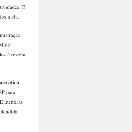
tividades. E
os a ela.
inistração
PM no
ez à revelia
ocrático
SP para
E mentiras
efendida