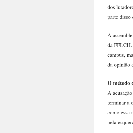
dos lutador
parte disso
A assemblei
da FFLCH. O
campus, mas
da opinião 
O método d
A acusação 
terminar a 
como essa n
pela esquer