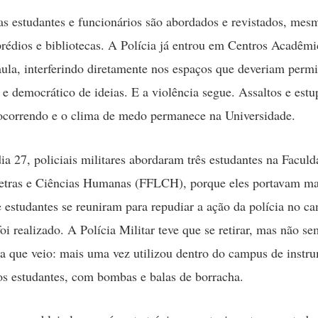
as estudantes e funcionários são abordados e revistados, mes
prédios e bibliotecas. A Polícia já entrou em Centros Acadêmi
aula, interferindo diretamente nos espaços que deveriam permi
e e democrático de ideias. E a violência segue. Assaltos e estu
ocorrendo e o clima de medo permanece na Universidade.
ia 27, policiais militares abordaram três estudantes na Facul
Letras e Ciências Humanas (FFLCH), porque eles portavam m
 estudantes se reuniram para repudiar a ação da polícia no 
oi realizado. A Polícia Militar teve que se retirar, mas não se
a que veio: mais uma vez utilizou dentro do campus de instr
os estudantes, com bombas e balas de borracha.