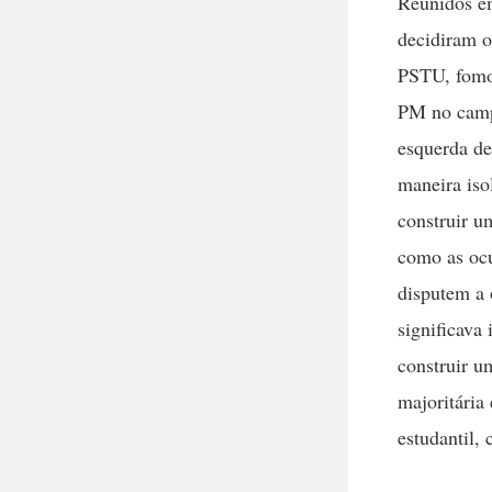
Reunidos em
decidiram 
PSTU, fomos
PM no campu
esquerda de
maneira iso
construir u
como as oc
disputem a 
significava
construir u
majoritária
estudantil,