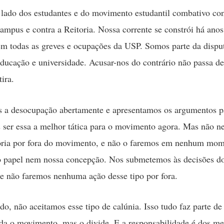
lado dos estudantes e do movimento estudantil combativo con
campus e contra a Reitoria. Nossa corrente se constrói há anos 
m todas as greves e ocupações da USP. Somos parte da disput
educação e universidade. Acusar-nos do contrário não passa d
ira.
 a desocupação abertamente e apresentamos os argumentos pa
 ser essa a melhor tática para o movimento agora. Mas não 
oria por fora do movimento, e não o faremos em nenhum mom
o papel nem nossa concepção. Nos submetemos às decisões d
 não faremos nenhuma ação desse tipo por fora.
ado, não aceitamos esse tipo de calúnia. Isso tudo faz parte 
da o movimento, mas o divide. E a responsabilidade é dos m