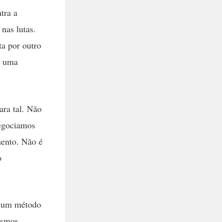
tra a
nas lutas.
a por outro
e uma
ra tal. Não
negociamos
ento. Não é
o
de um método
esmos