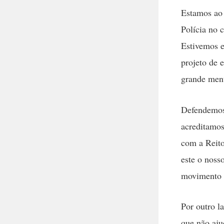
Estamos ao 
Polícia no 
Estivemos e
projeto de 
grande ment
Defendemos
acreditamos
com a Reit
este o noss
movimento e
Por outro l
que não aju