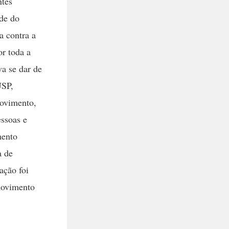
ntes
de do
a contra a
r toda a
a se dar de
USP,
movimento,
ssoas e
mento
a de
ação foi
 movimento