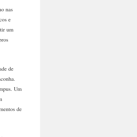
mo nas
cos e
tir um
pros
dade de
aconha.
campus. Um
m
umentos de