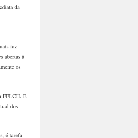
ediata da
uais faz
s abertas à
mamente os
da FFLCH. E
tual dos
, é tarefa