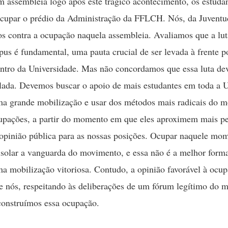
 assembleia logo após este trágico acontecimento, os estuda
ocupar o prédio da Administração da FFLCH. Nós, da Juventu
 contra a ocupação naquela assembleia. Avaliamos que a lut
s é fundamental, uma pauta crucial de ser levada à frente po
ntro da Universidade. Mas não concordamos que essa luta dev
lada. Devemos buscar o apoio de mais estudantes em toda a 
ma grande mobilização e usar dos métodos mais radicais do 
upações, a partir do momento em que eles aproximem mais pe
opinião pública para as nossas posições. Ocupar naquele mo
 isolar a vanguarda do movimento, e essa não é a melhor form
ma mobilização vitoriosa. Contudo, a opinião favorável à ocup
 e nós, respeitando às deliberações de um fórum legítimo do
 construímos essa ocupação.