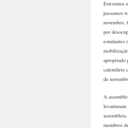
Estivemos n
passamos to
novembro, f
por desocup
estudantes 
mobilização
apropriado 
calendário 
de novembr
A assemblei
levantaram 
assembleia 
membros de