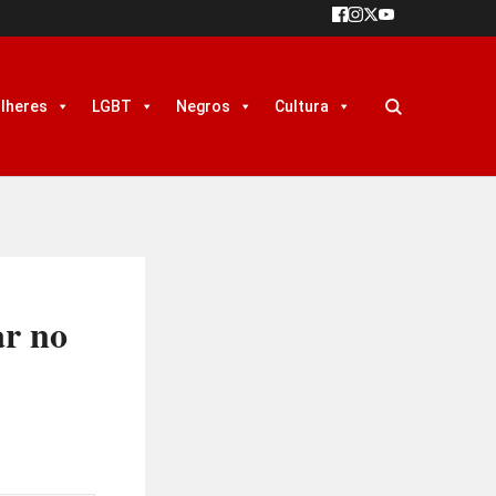
lheres
LGBT
Negros
Cultura
ar no