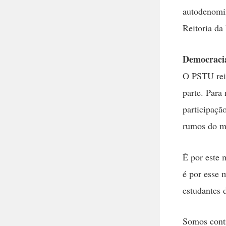
autodenomin
Reitoria da
Democracia
O PSTU reiv
parte. Para
participaçã
rumos do m
É por este
é por esse 
estudantes 
Somos contr