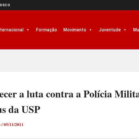
NOSCO
nternacional
Formação
Movimento
Juventude
Mu
ecer a luta contra a Polícia Milit
s da USP
z
/
05/11/2011