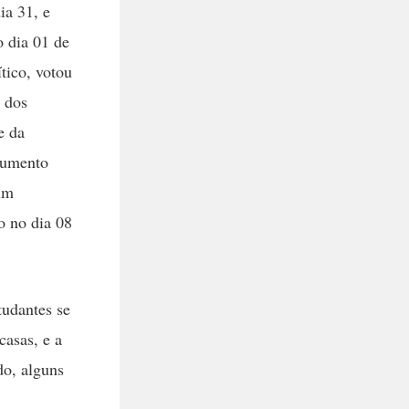
ia 31, e
 dia 01 de
tico, votou
 dos
e da
trumento
um
o no dia 08
tudantes se
casas, e a
do, alguns