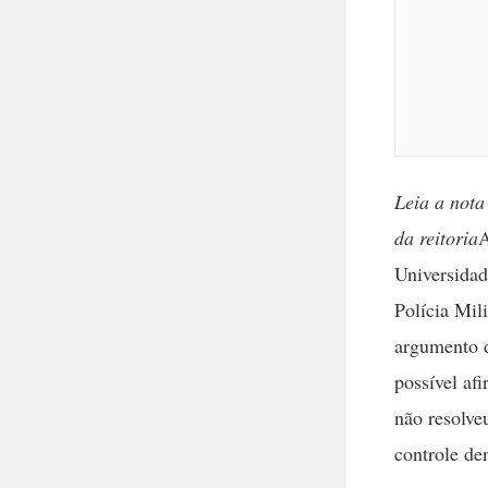
Leia a not
da reitoria
A
Universidad
Polícia Mil
argumento d
possível af
não resolve
controle de