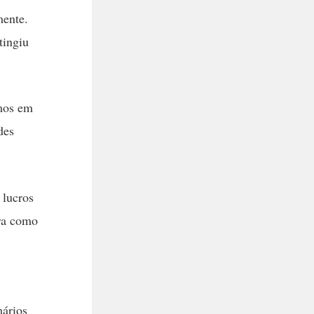
mente.
tingiu
imos em
des
 lucros
ora como
mários