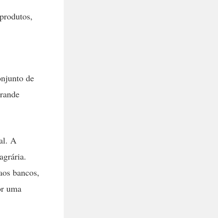
produtos,
onjunto de
grande
al. A
agrária.
 aos bancos,
or uma