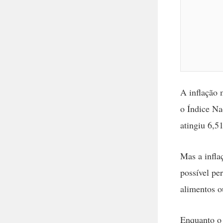
A inflação 
o Índice Na
atingiu 6,5
Mas a infla
possível pe
alimentos ou
Enquanto o