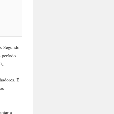
o. Segundo
o período
3%.
lhadores. É
os
ntar a