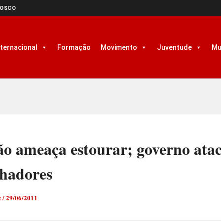
NOSCO
nternacional
Formação
Movimento
Juventude
Mu
ão ameaça estourar; governo ata
lhadores
z
/
29/06/2011