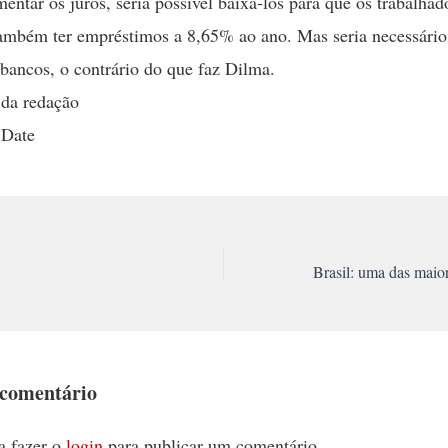
mentar os juros, seria possível baixá-los para que os trabalhad
mbém ter empréstimos a 8,65% ao ano. Mas seria necessário 
s bancos, o contrário do que faz Dilma.
 da redação
 Date
 comentário
a fazer o
login
para publicar um comentário.