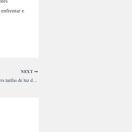
ores
enfrentar e
NEXT
Brasil: uma das maiores tarifas de luz do mundo