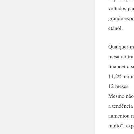
voltados pa
grande expo
etanol.
Qualquer mu
mesa do tra
financeira 
11,2% no m
12 meses.
Mesmo não h
a tendência 
aumentou m
muito”, exp