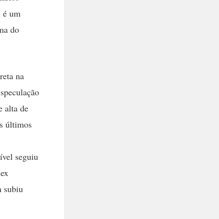
l é um
ima do
reta na
especulação
e alta de
s últimos
ível seguiu
lex
 subiu