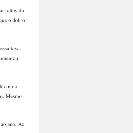
ais altos do
que o dobro
essa taxa.
 aumentou
.
ito e no
ano. Mesmo
 ao ano. Ao