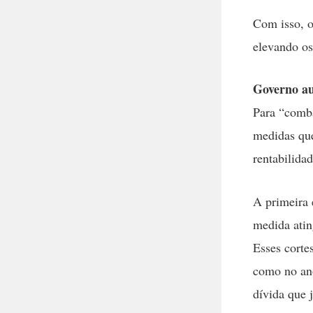
Com isso, o
elevando os
Governo au
Para “comba
medidas que
rentabilida
A primeira 
medida atin
Esses corte
como no ano
dívida que 