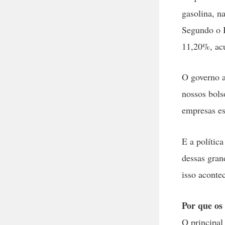
gasolina, n
Segundo o I
11,20%, acu
O governo a
nossos bols
empresas es
E a polític
dessas gran
isso aconte
Por que os
O principal