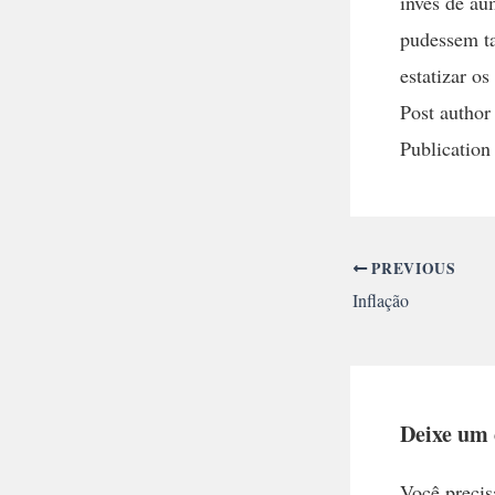
invés de au
pudessem ta
estatizar o
Post author
Publication
PREVIOUS
Inflação
Deixe um
Você precis