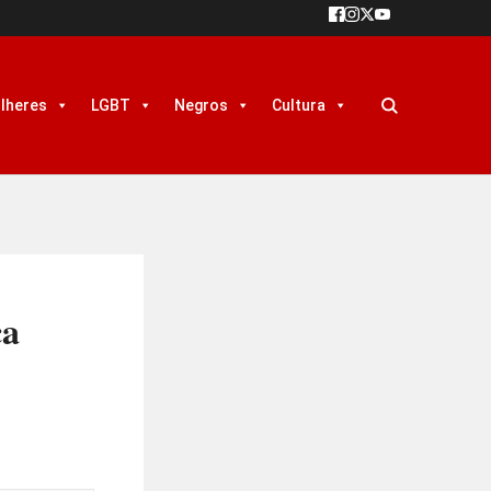
lheres
LGBT
Negros
Cultura
ca