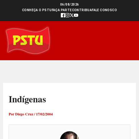
Ir
06/08/2026
CONHEÇA O PSTU
FAÇA PARTE
CONTRIBUA
FALE CONOSCO
para
o
conteúdo
Indígenas
Por
Diego Cruz
/
17/02/2004