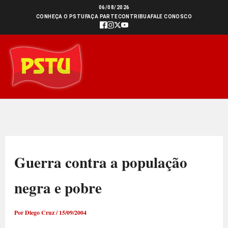
Ir
06/08/2026
CONHEÇA O PSTU
FAÇA PARTE
CONTRIBUA
FALE CONOSCO
para
o
conteúdo
Guerra contra a população
negra e pobre
Por
Diego Cruz
/
15/09/2004