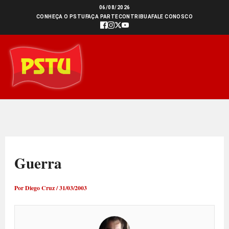
Ir
06/08/2026
CONHEÇA O PSTU
FAÇA PARTE
CONTRIBUA
FALE CONOSCO
para
o
conteúdo
Guerra
Por
Diego Cruz
/
31/03/2003