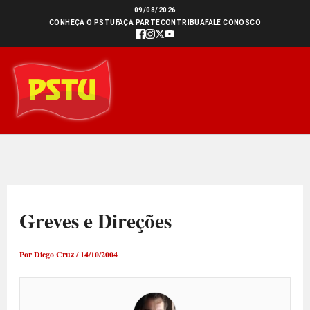
Ir
09/08/2026
CONHEÇA O PSTU
FAÇA PARTE
CONTRIBUA
FALE CONOSCO
para
o
conteúdo
Greves e Direções
Por
Diego Cruz
/
14/10/2004