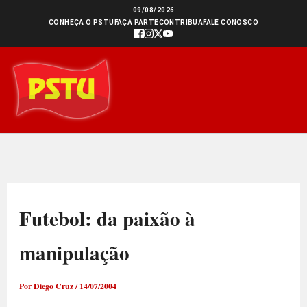
Ir
09/08/2026
CONHEÇA O PSTU
FAÇA PARTE
CONTRIBUA
FALE CONOSCO
para
o
conteúdo
Futebol: da paixão à
manipulação
Por
Diego Cruz
/
14/07/2004