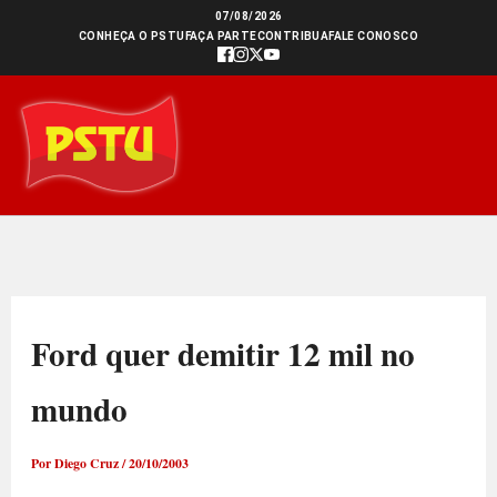
Ir
07/08/2026
CONHEÇA O PSTU
FAÇA PARTE
CONTRIBUA
FALE CONOSCO
para
o
conteúdo
Ford quer demitir 12 mil no
mundo
Por
Diego Cruz
/
20/10/2003