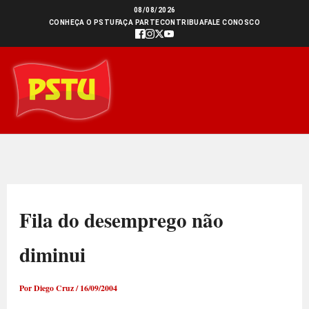
Ir
08/08/2026
CONHEÇA O PSTU
FAÇA PARTE
CONTRIBUA
FALE CONOSCO
para
o
conteúdo
Fila do desemprego não
diminui
Por
Diego Cruz
/
16/09/2004