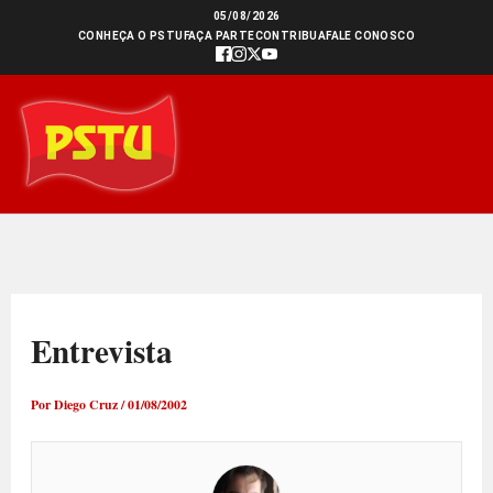
Ir
05/08/2026
CONHEÇA O PSTU
FAÇA PARTE
CONTRIBUA
FALE CONOSCO
para
o
conteúdo
Entrevista
Por
Diego Cruz
/
01/08/2002