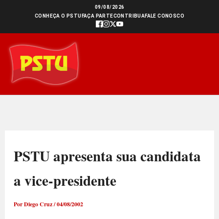
Ir
09/08/2026
CONHEÇA O PSTU
FAÇA PARTE
CONTRIBUA
FALE CONOSCO
para
o
conteúdo
PSTU apresenta sua candidata
a vice-presidente
Por
Diego Cruz
/
04/08/2002