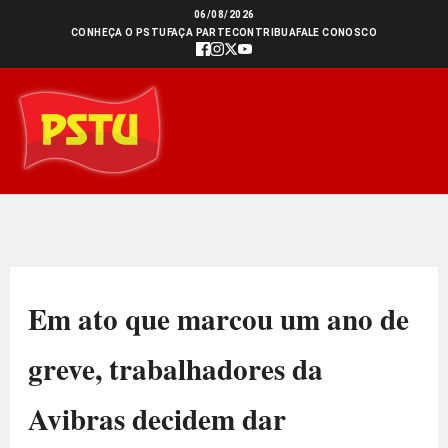
Ir
06/08/2026
CONHEÇA O PSTU
FAÇA PARTE
CONTRIBUA
FALE CONOSCO
para
o
conteúdo
Em ato que marcou um ano de
greve, trabalhadores da
Avibras decidem dar