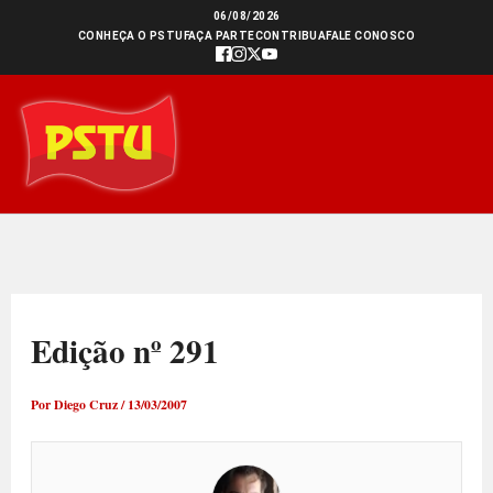
Ir
06/08/2026
CONHEÇA O PSTU
FAÇA PARTE
CONTRIBUA
FALE CONOSCO
para
o
conteúdo
Edição nº 291
Por
Diego Cruz
/
13/03/2007