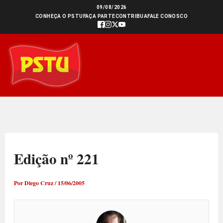
Ir
09/08/2026
CONHEÇA O PSTU
FAÇA PARTE
CONTRIBUA
FALE CONOSCO
para
o
conteúdo
Edição nº 221
Por
Diego Cruz
/
15/06/2005