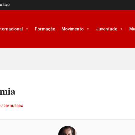
NOSCO
nternacional
Formação
Movimento
Juventude
Mu
mia
z
/
20/10/2004