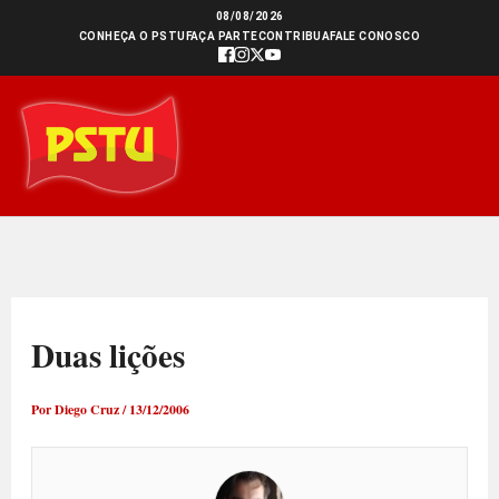
Ir
08/08/2026
CONHEÇA O PSTU
FAÇA PARTE
CONTRIBUA
FALE CONOSCO
para
o
conteúdo
Duas lições
Por
Diego Cruz
/
13/12/2006