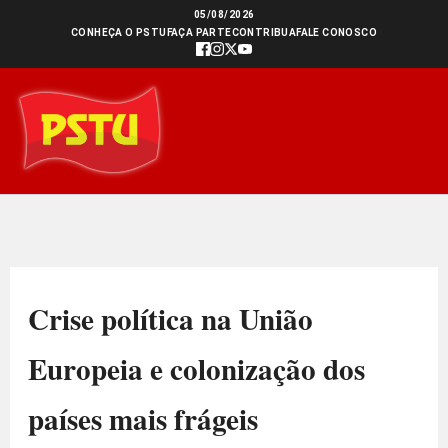
Ir
05/08/2026
CONHEÇA O PSTU
FAÇA PARTE
CONTRIBUA
FALE CONOSCO
para
o
conteúdo
Crise política na União
Europeia e colonização dos
países mais frágeis