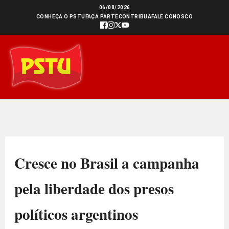
Ir
06/08/2026
CONHEÇA O PSTU
FAÇA PARTE
CONTRIBUA
FALE CONOSCO
para
o
conteúdo
Cresce no Brasil a campanha
pela liberdade dos presos
políticos argentinos