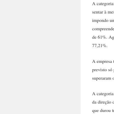
A categoria
sentar à me
impondo um 
compreende 
de 61%. Ago
77,21%.
A empresa t
previsto só
superaram 
A categoria
da direção 
que durou tr