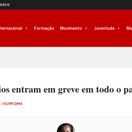
NOSCO
nternacional
Formação
Movimento
Juventude
Mu
ios entram em greve em todo o pa
z
/
02/09/2004