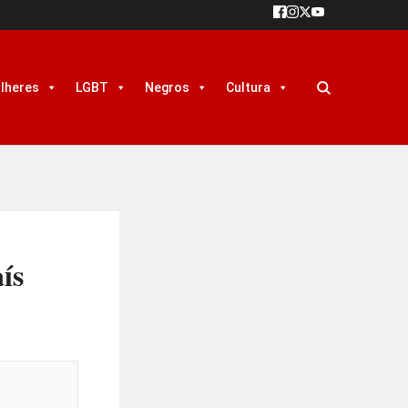
lheres
LGBT
Negros
Cultura
ís