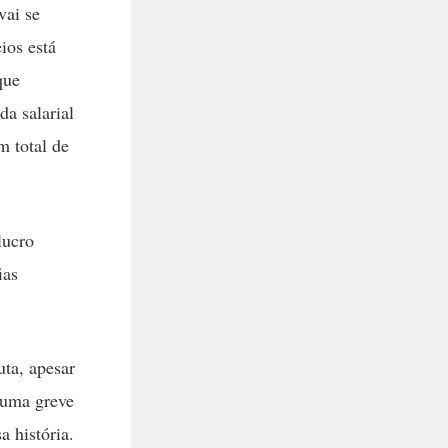
vai se
ios está
que
a salarial
m total de
lucro
ias
uta, apesar
numa greve
a história.