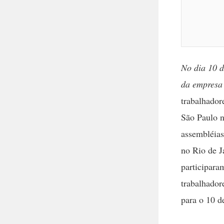
No dia 10 d
da empresa 
trabalhador
São Paulo n
assembléias
no Rio de J
participara
trabalhador
para o 10 d