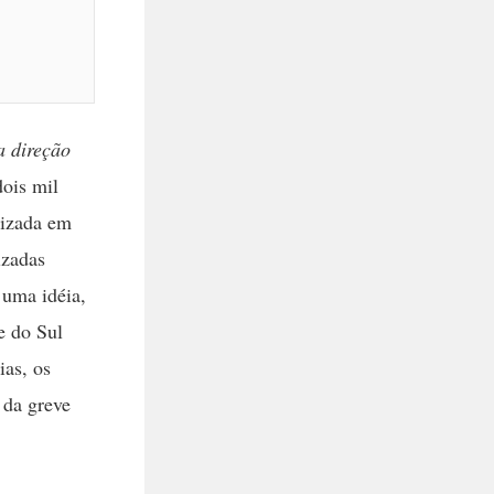
a direção
dois mil
lizada em
izadas
 uma idéia,
e do Sul
as, os
 da greve