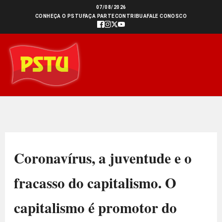
Ir
07/08/2026
CONHEÇA O PSTU
FAÇA PARTE
CONTRIBUA
FALE CONOSCO
para
o
conteúdo
Coronavírus, a juventude e o
fracasso do capitalismo. O
capitalismo é promotor do