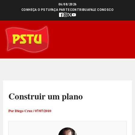
Ir
06/08/2026
CONHEÇA O PSTU
FAÇA PARTE
CONTRIBUA
FALE CONOSCO
para
o
conteúdo
Construir um plano
Por
Diego Cruz
/
07/07/2010