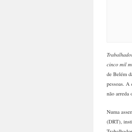
Trabalhador
cinco mil m
de Belém dã
pessoas. A 
não arreda 
Numa assemb
(DRT), inst
Trabalhador