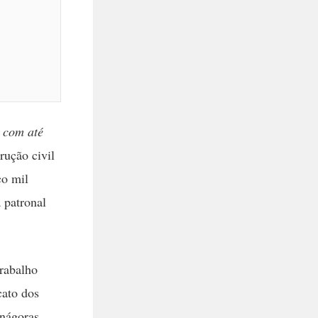
 com até
rução civil
co mil
 patronal
rabalho
cato dos
enágoras