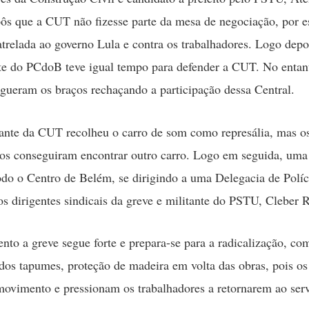
ôs que a CUT não fizesse parte da mesa de negociação, por e
atrelada ao governo Lula e contra os trabalhadores. Logo depo
te do PCdoB teve igual tempo para defender a CUT. No enta
rgueram os braços rechaçando a participação dessa Central.
ante da CUT recolheu o carro de som como represália, mas o
s conseguiram encontrar outro carro. Logo em seguida, uma
odo o Centro de Belém, se dirigindo a uma Delegacia de Políc
os dirigentes sindicais da greve e militante do PSTU, Cleber 
to a greve segue forte e prepara-se para a radicalização, co
dos tapumes, proteção de madeira em volta das obras, pois os
ovimento e pressionam os trabalhadores a retornarem ao serv