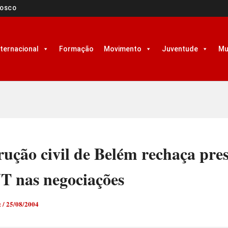
NOSCO
nternacional
Formação
Movimento
Juventude
Mu
ução civil de Belém rechaça pre
T nas negociações
z
/
25/08/2004