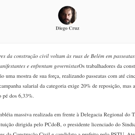
Diego Cruz
es da construção civil voltam às ruas de Belém em passeatas
anifestantes e enfrentam governistas
Os trabalhadores da const
o uma mostra de sua força, realizando passeatas com até cin
campanha salarial da categoria exige 20% de reposição, mas a
o pé dos 6,33%.
léia massiva realizada em frente à Delegacia Regional do T
ituição dirigida pelo PCdoB, o presidente licenciado do Sindi
es da Construção Civil e candidato a prefeito pelo PSTU, At