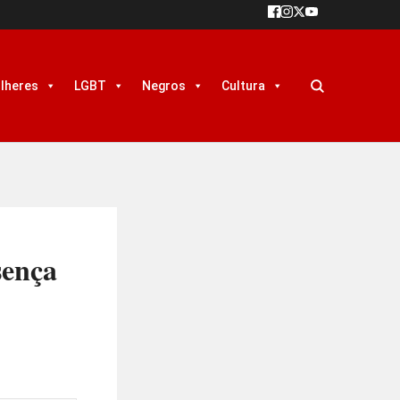
lheres
LGBT
Negros
Cultura
sença