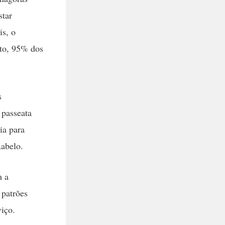
star
is, o
nto, 95% dos
s
 passeata
ia para
Rabelo.
m a
 patrões
iço.