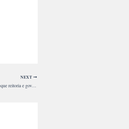
NEXT
Ocupação bota em xeque reitoria e governo