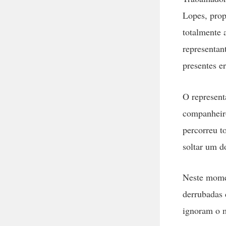
Lopes, prop
totalmente 
representan
presentes e
O represent
companheiro
percorreu t
soltar um d
Neste momen
derrubadas 
ignoram o m