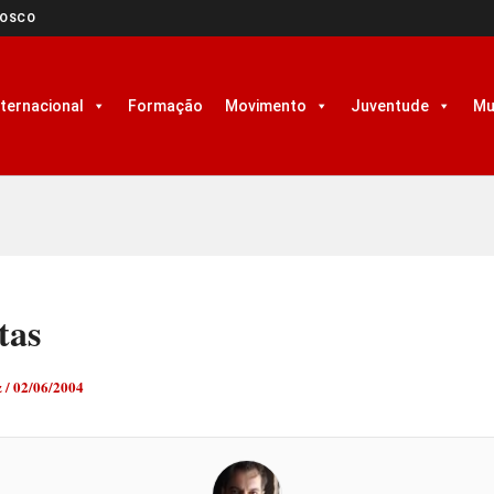
NOSCO
nternacional
Formação
Movimento
Juventude
Mu
tas
z
/
02/06/2004