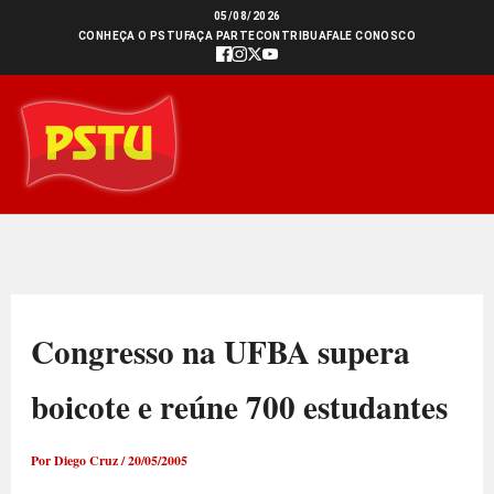
Ir
05/08/2026
CONHEÇA O PSTU
FAÇA PARTE
CONTRIBUA
FALE CONOSCO
para
o
conteúdo
Congresso na UFBA supera
boicote e reúne 700 estudantes
Por
Diego Cruz
/
20/05/2005