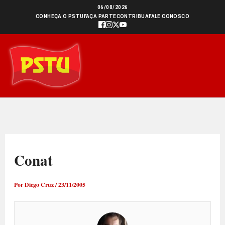
Ir
06/08/2026
CONHEÇA O PSTU
FAÇA PARTE
CONTRIBUA
FALE CONOSCO
para
o
conteúdo
Conat
Por
Diego Cruz
/
23/11/2005