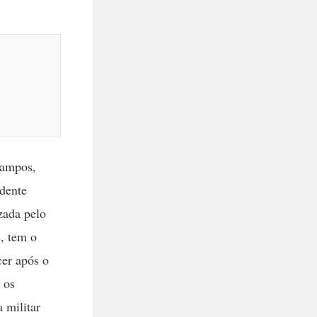
Campos,
idente
zada pelo
, tem o
cer após o
 os
 militar