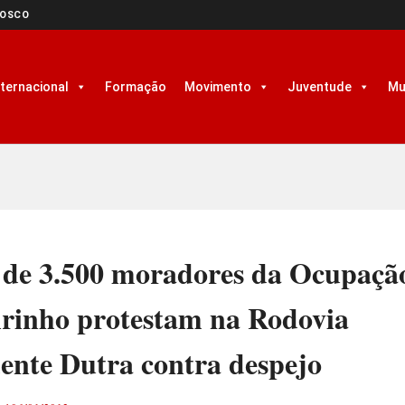
NOSCO
nternacional
Formação
Movimento
Juventude
Mu
 de 3.500 moradores da Ocupaçã
irinho protestam na Rodovia
ente Dutra contra despejo