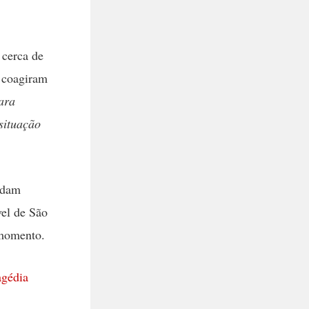
 cerca de
e coagiram
ara
situação
rdam
vel de São
 momento.
agédia