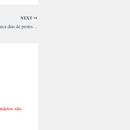
NEXT
Repressão policial marca dias de protestos contra o aumento da passagem em Teresina
tários são