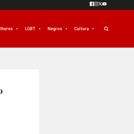
lheres
LGBT
Negros
Cultura
o