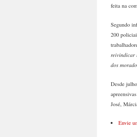
feita na co
Segundo in
200 policia
trabalhador
reivindicar
dos morado
Desde julho
apreensivas
José, Márci
Envie u