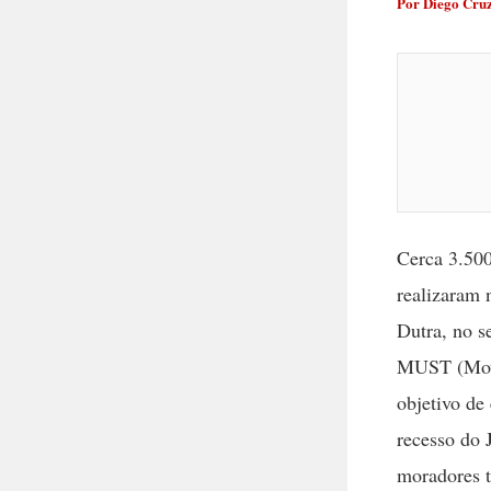
Por
Diego Cru
Cerca 3.50
realizaram 
Dutra, no s
MUST (Movi
objetivo de
recesso do 
moradores t