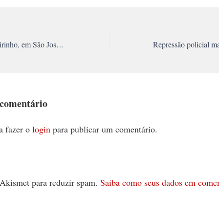
Moradores do Pinheirinho, em São José dos Campos, sofrem ofensiva da PM e ameaças do prefeito
 comentário
a fazer o
login
para publicar um comentário.
 o Akismet para reduzir spam.
Saiba como seus dados em comen