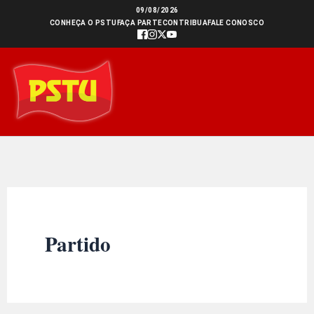
Ir
09/08/2026
CONHEÇA O PSTU
FAÇA PARTE
CONTRIBUA
FALE CONOSCO
para
o
conteúdo
Partido