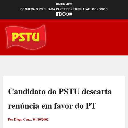
Ir
10/08/2026
CONHEÇA O PSTU
FAÇA PARTE
CONTRIBUA
FALE CONOSCO
para
o
conteúdo
Candidato do PSTU descarta
renúncia em favor do PT
Por
Diego Cruz
/
04/10/2002