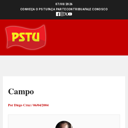
Ir
07/08/2026
CONHEÇA O PSTU
FAÇA PARTE
CONTRIBUA
FALE CONOSCO
para
o
conteúdo
Campo
Por
Diego Cruz
/
06/04/2004