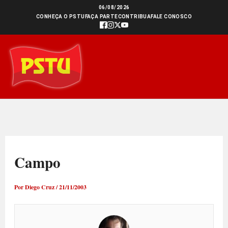
Ir
06/08/2026
CONHEÇA O PSTU
FAÇA PARTE
CONTRIBUA
FALE CONOSCO
para
o
conteúdo
Campo
Por
Diego Cruz
/
21/11/2003