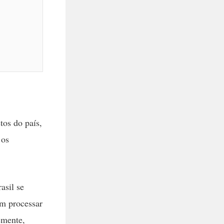
tos do país,
 os
asil se
em processar
emente,