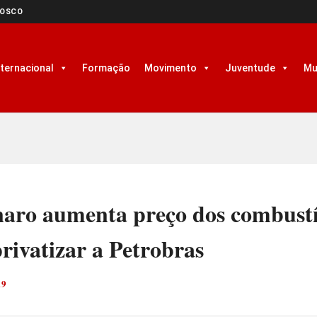
NOSCO
nternacional
Formação
Movimento
Juventude
Mu
naro aumenta preço dos combustí
rivatizar a Petrobras
19