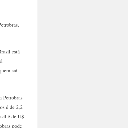
etrobras,
rasil está
el
quem sai
a Petrobras
os é de 2,2
asil é de U$
robras pode