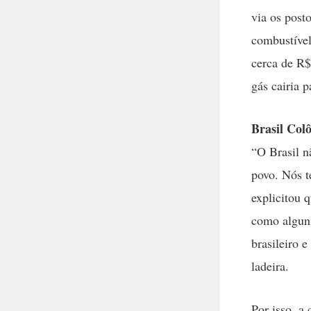
via os post
combustível 
cerca de R$
gás cairia 
Brasil Col
“O Brasil n
povo. Nós t
explicitou q
como alguns
brasileiro 
ladeira.
Por isso, a