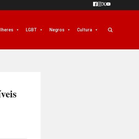
lheres
LGBT
Negros
Cultura
veis