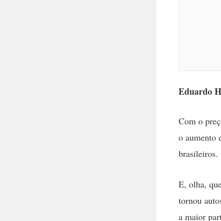
Eduardo He
C
om
o preç
o aumento e
brasileiros.
E, olha, qu
tornou auto
a maior par