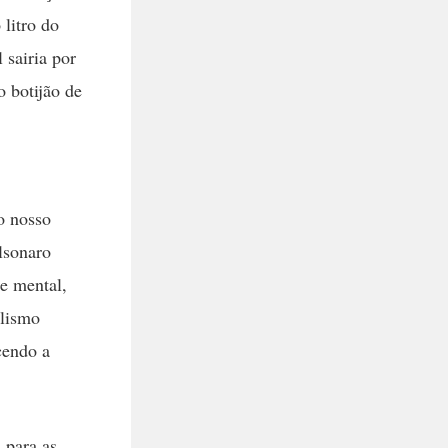
 litro do
 sairia por
o botijão de
o nosso
lsonaro
de mental,
alismo
cendo a
 para as