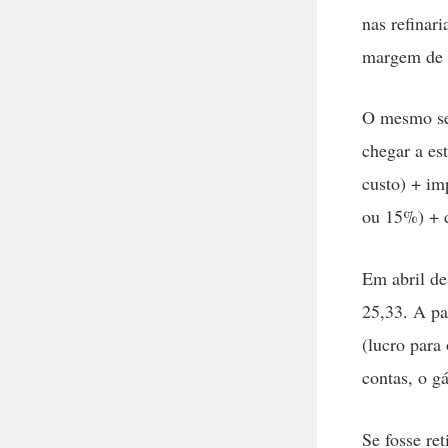
nas refinar
margem de 
O mesmo se 
chegar a es
custo) + im
ou 15%) + d
Em abril de
25,33. A pa
(lucro para
contas, o g
Se fosse ret