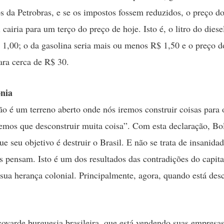
os da Petrobras, e se os impostos fossem reduzidos, o preço do
cairia para um terço do preço de hoje. Isto é, o litro do diesel
 1,00; o da gasolina seria mais ou menos R$ 1,50 e o preço d
para cerca de R$ 30.
ônia
ão é um terreno aberto onde nós iremos construir coisas para 
emos que desconstruir muita coisa”. Com esta declaração, Bo
ue seu objetivo é destruir o Brasil. E não se trata de insanida
 pensam. Isto é um dos resultados das contradições do capit
e sua herança colonial. Principalmente, agora, quando está des
 covarde burguesia brasileira, que está vendendo suas empresas