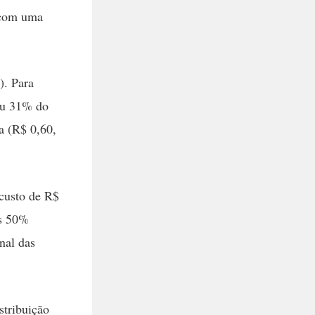
, com uma
). Para
 ou 31% do
a (R$ 0,60,
 custo de R$
is 50%
nal das
stribuição