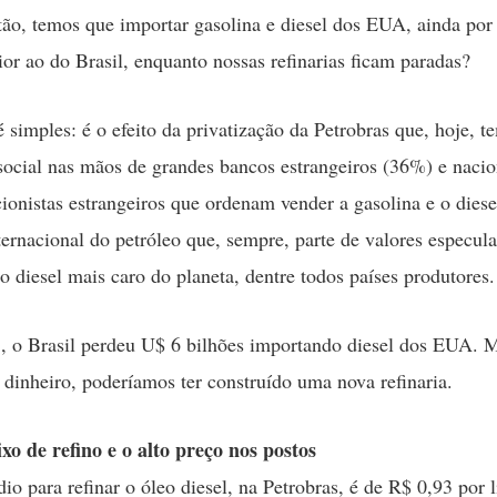
tão, temos que importar gasolina e diesel dos EUA, ainda po
ior ao do Brasil, enquanto nossas refinarias ficam paradas?
é simples: é o efeito da privatização da Petrobras que, hoje, 
 social nas mãos de grandes bancos estrangeiros (36%) e naci
cionistas estrangeiros que ordenam vender a gasolina e o dies
ternacional do petróleo que, sempre, parte de valores especula
 o diesel mais caro do planeta, dentre todos países produtores.
 o Brasil perdeu U$ 6 bilhões importando diesel dos EUA. 
dinheiro, poderíamos ter cons
truído uma nova refinaria.
xo de refino e o alto preço nos postos
o para refinar o óleo diesel, na Petrobras, é de R$ 0,93 por l