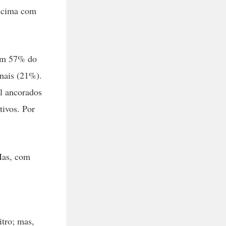
r cima com
tem 57% do
onais (21%).
el ancorados
tivos. Por
Mas, com
itro; mas,