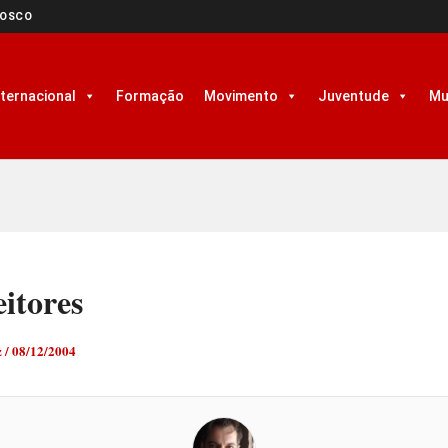
NOSCO
nternacional
Formação
Movimento
Juventude
Mu
itores
z
/
08/12/2004