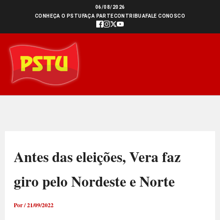
Ir
06/08/2026
CONHEÇA O PSTU
FAÇA PARTE
CONTRIBUA
FALE CONOSCO
para
o
conteúdo
Antes das eleições, Vera faz
giro pelo Nordeste e Norte
Por
/
21/09/2022