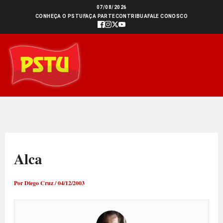
Ir
07/08/2026
CONHEÇA O PSTU
FAÇA PARTE
CONTRIBUA
FALE CONOSCO
para
o
conteúdo
Alca
Por
Diego Cruz
/
04/12/2003