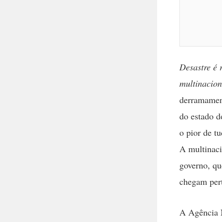
Desastre é 
multinacion
derramament
do estado d
o pior de t
A multinaci
governo, qu
chegam pert
A Agência 