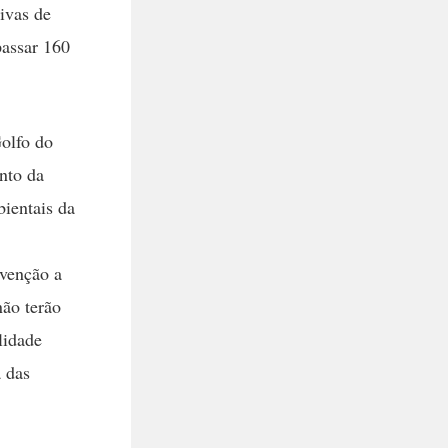
ivas de
passar 160
olfo do
nto da
ientais da
evenção a
não terão
lidade
 das