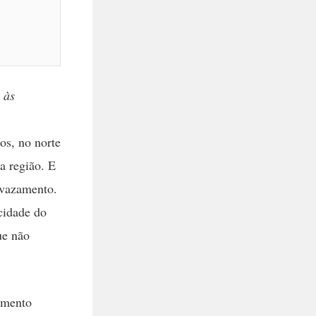
 às
os, no norte
a região. E
 vazamento.
cidade do
ue não
amento