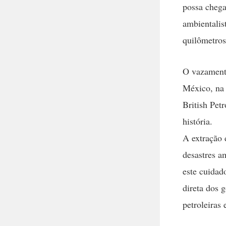
possa chega
ambientalist
quilômetros
O vazamento
México, na
British Pet
história.
A extração 
desastres a
este cuidad
direta dos 
petroleiras 