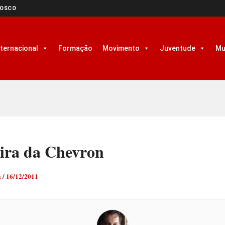
NOSCO
nternacional
Formação
Movimento
Juventude
Mu
eira da Chevron
z
/
16/12/2011