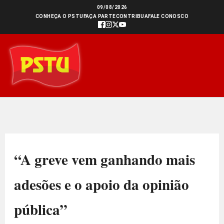
Ir
09/08/2026
CONHEÇA O PSTU
FAÇA PARTE
CONTRIBUA
FALE CONOSCO
para
o
conteúdo
“A greve vem ganhando mais
adesões e o apoio da opinião
pública”