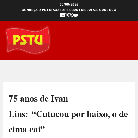
Ir
07/08/2026
CONHEÇA O PSTU
FAÇA PARTE
CONTRIBUA
FALE CONOSCO
para
o
conteúdo
75 anos de Ivan
Lins: “Cutucou por baixo, o de
cima cai”