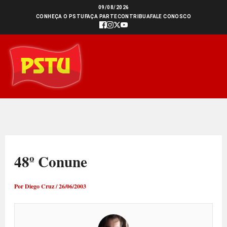
Ir
09/08/2026
CONHEÇA O PSTU
FAÇA PARTE
CONTRIBUA
FALE CONOSCO
para
o
conteúdo
48º Conune
Por
Diego Cruz
/
26/06/2003