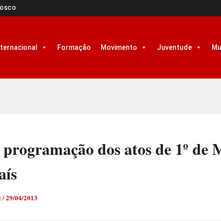
NOSCO
nternacional
Formação
Movimento
Juventude
Mu
 programação dos atos de 1º de 
aís
z
/
29/04/2013