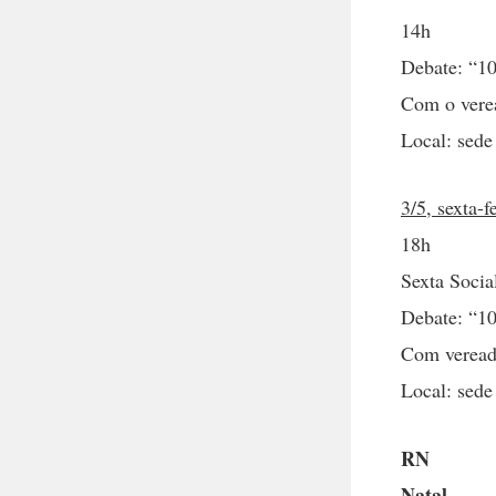
14h
Debate: “10
Com o verea
Local: sede
3/5, sexta-f
18h
Sexta Socia
Debate: “10
Com veread
Local: sede
RN
Natal