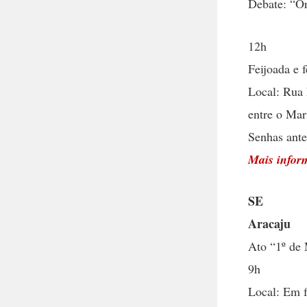
Debate: “Or
12h
Feijoada e 
Local: Rua 
entre o Mar
Senhas ante
Mais infor
SE
Aracaju
Ato “1º de 
9h
Local: Em f