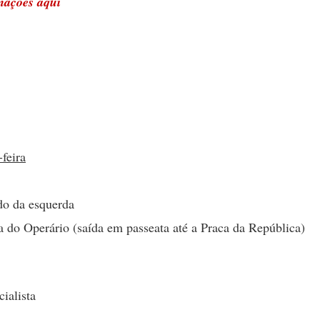
mações aqui
-feira
do da esquerda
a do Operário (saída em passeata até a Praca da República)
ialista