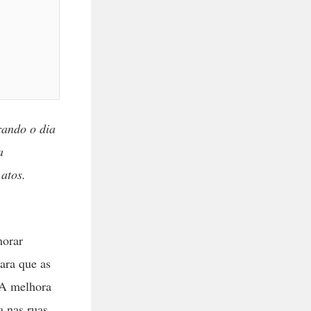
rando o dia
a
atos.
morar
ara que as
 A melhora
a nas ruas,