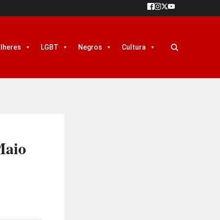
lheres
LGBT
Negros
Cultura
Maio