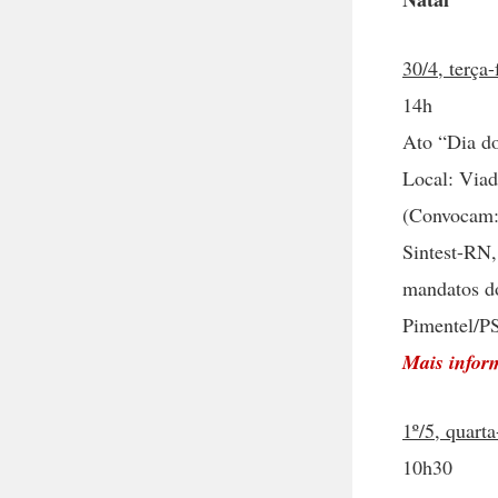
30/4, terça-
14h
Ato “Dia do
Local: Viad
(Convocam:
Sintest-RN
mandatos d
Pimentel/P
Mais infor
1º/5, quarta
10h30