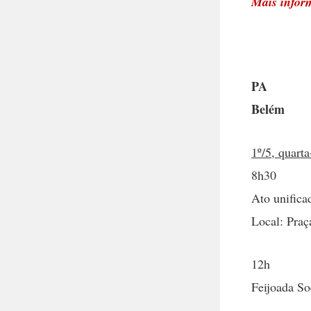
Mais infor
PA
Belém
1º/5, quarta
8h30
Ato unifica
Local: Praç
12h
Feijoada Soc