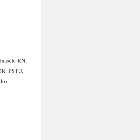
inasefe-RN,
POR, PSTU,
dro