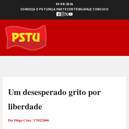
Ir
09/08/2026
CONHEÇA O PSTU
FAÇA PARTE
CONTRIBUA
FALE CONOSCO
para
o
conteúdo
Um desesperado grito por
liberdade
Por
Diego Cruz
/
17/02/2006