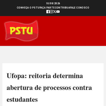
Ir
10/08/2026
CONHEÇA O PSTU
FAÇA PARTE
CONTRIBUA
FALE CONOSCO
para
o
conteúdo
Ufopa: reitoria determina
abertura de processos contra
estudantes