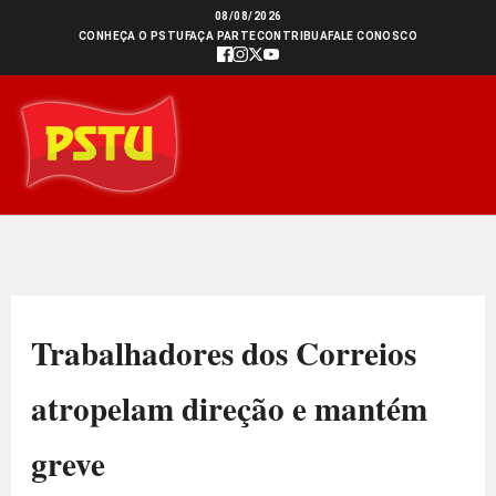
Ir
08/08/2026
CONHEÇA O PSTU
FAÇA PARTE
CONTRIBUA
FALE CONOSCO
para
o
conteúdo
Trabalhadores dos Correios
atropelam direção e mantém
greve