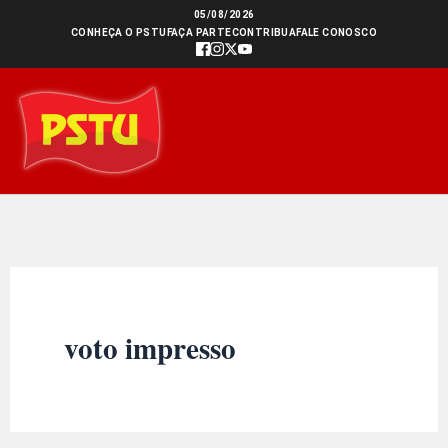
Ir
05/08/2026
CONHEÇA O PSTU
FAÇA PARTE
CONTRIBUA
FALE CONOSCO
para
o
conteúdo
voto impresso